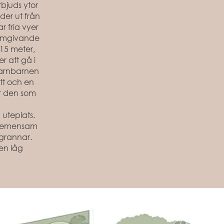
bjuds ytor
der ut från
 fria vyer
 omgivande
 15 meter,
r att gå i
barnbarnen
tt och en
ör den som
uteplats.
 gemensam
 grannar.
en låg