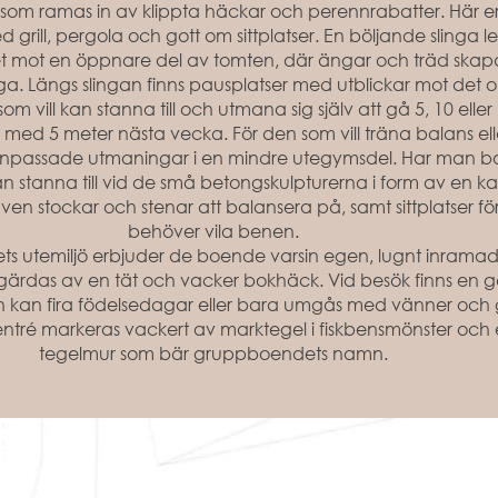
 som ramas in av klippta häckar och perennrabatter. Här er
rill, pergola och gott om sittplatser. En böljande slinga le
 mot en öppnare del av tomten, där ängar och träd skapar
ga. Längs slingan finns pausplatser med utblickar mot det
m vill kan stanna till och utmana sig själv att gå 5, 10 eller
 med 5 meter nästa vecka. För den som vill träna balans elle
 anpassade utmaningar i en mindre utegymsdel. Har man 
 stanna till vid de små betongskulpturerna i form av en ka
ven stockar och stenar att balansera på, samt sittplatser f
behöver vila benen.
s utemiljö erbjuder de boende varsin egen, lugnt inramad 
ärdas av en tät och vacker bokhäck. Vid besök finns en
an kan fira födelsedagar eller bara umgås med vänner och
ntré markeras vackert av marktegel i fiskbensmönster och 
tegelmur som bär gruppboendets namn.