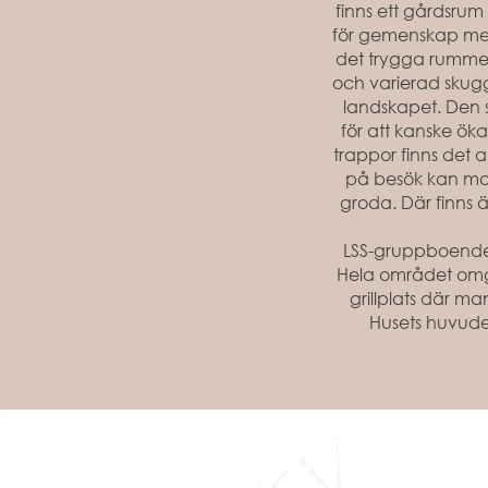
finns ett gårdsrum
för gemenskap med g
det trygga rummet
och varierad skug
landskapet. Den so
för att kanske öka
trappor finns det
på besök kan man
groda. Där finns ä
LSS-gruppboendet
Hela området omg
grillplats där m
Husets huvude