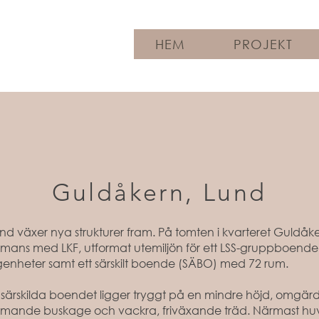
HEM
PROJEKT
Guldåkern, Lund
nd växer nya strukturer fram. På tomten i kvarteret Guldåk
ans med LKF, utformat utemiljön för ett LSS-gruppboend
genheter samt ett särskilt boende (SÄBO) med 72 rum.
t särskilda boendet ligger tryggt på en mindre höjd, omgä
mande buskage och vackra, friväxande träd. Närmast hu