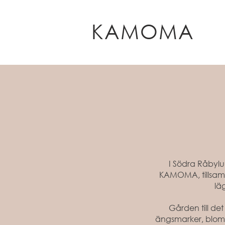
KAMOMA
I Södra Råbylu
KAMOMA, tillsamm
lä
Gården till de
ängsmarker, blom