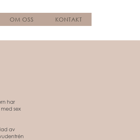
OM OSS
KONTAKT
ern har
e med sex
rdad av
vudentrén